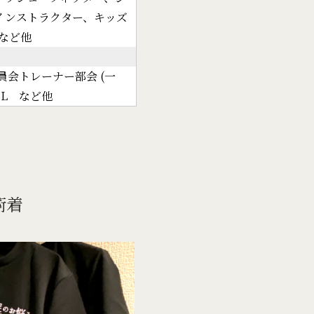
Aインストラクター、キッズ
者など他
員会トレーナー部会 (一
SL など他
術着